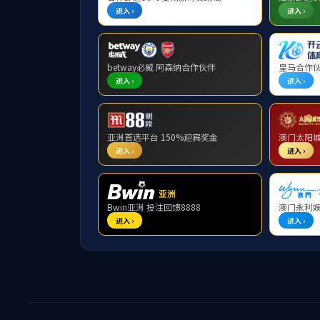
绵阳市双拥工作领导小组办公室、绵阳军分
新同志
“疫情防控表现突出优秀退役军人”
称
疫情防控工作，能吃苦、能战斗、能奉献的