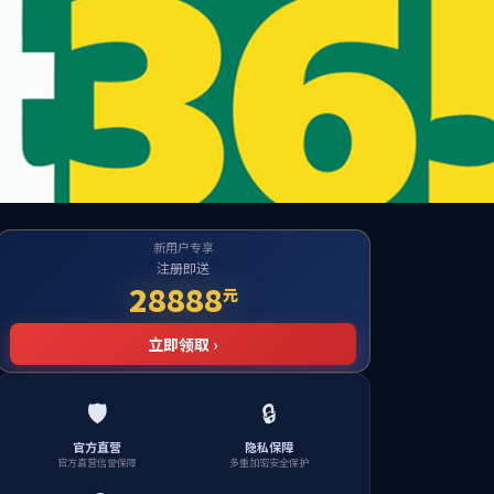
质认证
新闻动态
联系我们
中文
相关新闻
2007so太阳集团顺利完成3月入库任务
3月29日，2007so太阳集团压力加工中心全
体成员历时29天入库量达2614.977吨，为完
成公司全年的生产经营目标奠定基础。