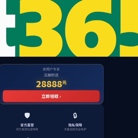
质认证
新闻动态
联系我们
中文
相关新闻
2007so太阳集团获江油市“五一”劳动奖表彰
江油市总工会为表彰先进，提升归属感，
进一步激发员工的积极性、主动性与创造
性， “五一”节期间对江油市获2020年度先