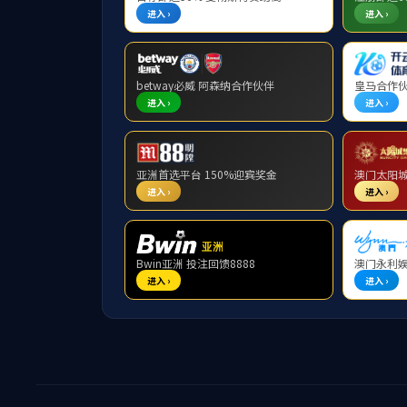
5月20日，国家人社部政策研究司司长卢爱
况进行调研指导工作。