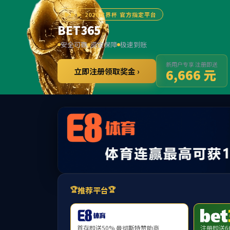
国家人社部政策研究司司长卢爱
调研
2021-05-21