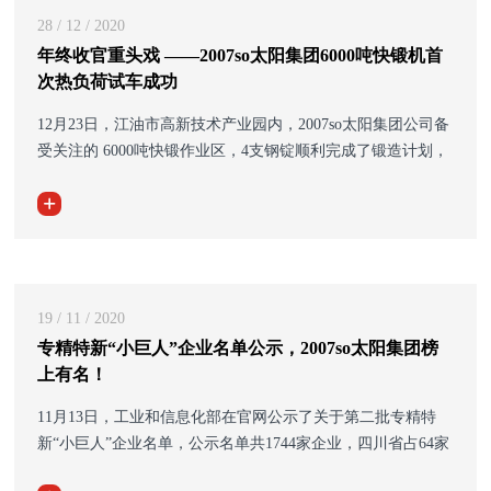
28 / 12 / 2020
年终收官重头戏 ——2007so太阳集团6000吨快锻机首
次热负荷试车成功
12月23日，江油市高新技术产业园内，2007so太阳集团公司备
受关注的 6000吨快锻作业区，4支钢锭顺利完成了锻造计划，
标志着这台快锻利器首次热负荷试车成功。6000吨快锻机的热
试成功，是六合历时4年的 “航空与燃机及高端模具钢技改项
目”的收官之作，为公司全面开发航空、航天、燃气轮机等重
大领域用高端金属材料奠定了最坚实的基础。
19 / 11 / 2020
专精特新“小巨人”企业名单公示，2007so太阳集团榜
上有名！
11月13日，工业和信息化部在官网公示了关于第二批专精特
新“小巨人”企业名单，公示名单共1744家企业，四川省占64家
企业，2007so太阳集团榜上有名。